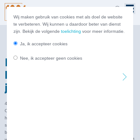
Wij maken gebruik van cookies met als doel de website
te verbeteren. Wij kunnen u daardoor beter van dienst
zijn. Bekijk de volgende
toelichting
voor meer informatie.
Ja, ik accepteer cookies
Nee, ik accepteer geen cookies
Nieuwe salaristabellen
brandstofhandel per 1
januari 2025
4 dec 2024
Op voordracht van de Arbeidsvoorwaardencommissie van NOVE
heeft het hoofdbestuur van NOVE de aanpassingen voor de
salaristabellen van zowel de landhandel als de waterhandel
bekend gemaakt op de ALV. Dit komt neer op 2,5% voor de
waterhandel (binnenvaart) en 4% voor de landhandel, beide per 1