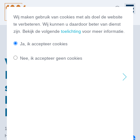
Wij maken gebruik van cookies met als doel de website
te verbeteren. Wij kunnen u daardoor beter van dienst
zijn. Bekijk de volgende
toelichting
voor meer informatie.
Ja, ik accepteer cookies
Nee, ik accepteer geen cookies
Verslag en presentaties
PHB seminar
strategische autonomie
hernieuwbare
brandstoffen
18 dec 2025
Het Nederlandse