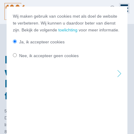
Wij maken gebruik van cookies met als doel de website
te verbeteren. Wij kunnen u daardoor beter van dienst
zijn. Bekijk de volgende
toelichting
voor meer informatie.
Ja, ik accepteer cookies
Nee, ik accepteer geen cookies
Brandstofomzet
wegverkeer in
Nederland (in liters) tm
februari 2026: -8,7%
5 mei 2026
De brandstofomzet (LPG, benzine en diesel voor wegverkeer) in
liters in Nederland is in de eerste twee maanden van 2026 met
8,7% gedaald ten opzichte van dezelfde periode in 2025, stelt de