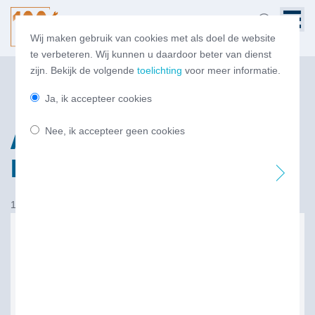
Wij maken gebruik van cookies met als doel de website
te verbeteren. Wij kunnen u daardoor beter van dienst
zijn. Bekijk de volgende
toelichting
voor meer informatie.
Ja, ik accepteer cookies
Nee, ik accepteer geen cookies
Alistar: pragmatische
kijk op automatisering
19 jun 2026