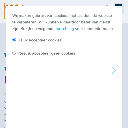
Wij maken gebruik van cookies met als doel de website
te verbeteren. Wij kunnen u daardoor beter van dienst
zijn. Bekijk de volgende
toelichting
voor meer informatie.
Ja, ik accepteer cookies
Nee, ik accepteer geen cookies
Vierde Kamerbrief
voortgang RED-III
implementatie 25
28 apr 2025
Op 25 april jl. is de Tweede Kamer geïnformeerd over de
voortgang van de RED-III implementatie. In de brief aan de
Kamer gaat de Staatssecretaris in op een viertal zaken met
betrekking tot de RED-III implementatie: de raffinageroute; de
verhoging van de brandstoftransitieverplichting; het verwijderen