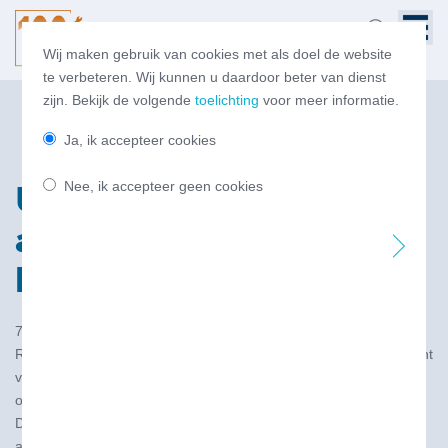
Wij maken gebruik van cookies met als doel de website
te verbeteren. Wij kunnen u daardoor beter van dienst
zijn. Bekijk de volgende
toelichting
voor meer informatie.
Ja, ik accepteer cookies
Nee, ik accepteer geen cookies
Update Rapport impact
assessment
bunkertoerisme gestart
7 jul 2026
Ruim 5 jaar geleden heeft onderzoeksbureau Panteia, in opdracht
van NOVE, het rapport “
Impact assessment bunkertoerisme
”
opgesteld.
Dit heeft de overheid jaren extra de tijd gegeven om goede
afspraken te maken met de buurlanden met betrekking tot het