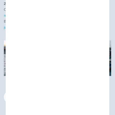
2021:
Overleg met Minister over bijmengverplichting binnenvaart (
28
mei 2021
)
Binnenvaart peinst er niet over dure biobrandstof te bunkeren (
1
juni 2021
)
Binnenvaartbunkering